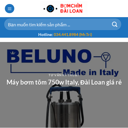
Bỏ
qua
nội
Tìm
dung
kiếm:
Hotline:
034.441.8984 (Mr.Trí)
TƯ VẤN KỸ THUẬT
Máy bơm tõm 750w Italy, Đài Loan giá rẻ