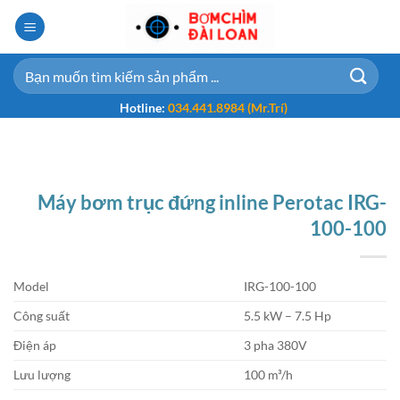
Bỏ
qua
nội
Tìm
dung
kiếm:
Hotline:
034.441.8984 (Mr.Trí)
Máy bơm trục đứng inline Perotac IRG-
100-100
Model
IRG-100-100
Công suất
5.5 kW – 7.5 Hp
Điện áp
3 pha 380V
Lưu lượng
100 m³/h