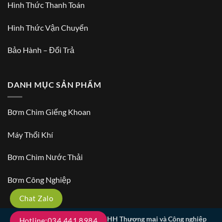
Hình Thức Thanh Toán
Hình Thức Vận Chuyển
Bảo Hành – Đổi Trả
DANH MỤC SẢN PHẨM
Bơm Chìm Giếng Khoan
Máy Thổi Khí
Bơm Chìm Nước Thải
Bơm Công Nghiệp
Chat Zalo
Copyright 2026 ©
Công ty TNHH Thương mại và Công nghiệp
Hotline:034.441.8984