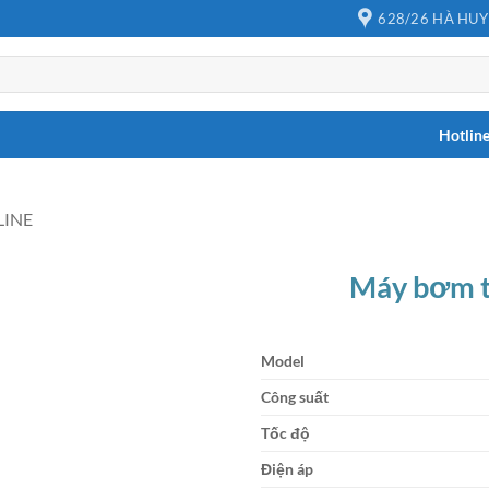
628/26 HÀ HUY
Hotlin
LINE
Máy bơm t
Model
Công suất
Tốc độ
Điện áp