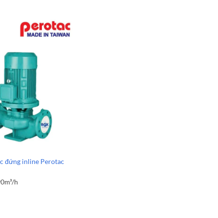
 đứng inline Perotac
4
90m³/h