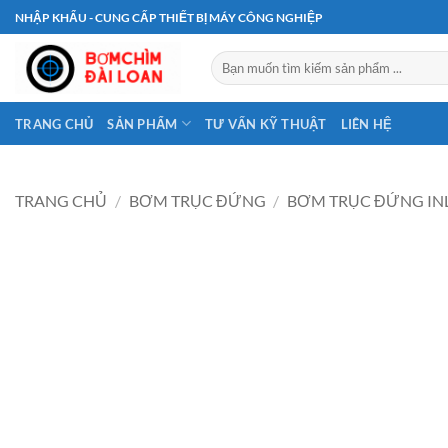
Bỏ
NHẬP KHẨU - CUNG CẤP THIẾT BỊ MÁY CÔNG NGHIỆP
qua
nội
Tìm
kiếm:
dung
TRANG CHỦ
SẢN PHẨM
TƯ VẤN KỸ THUẬT
LIÊN HỆ
TRANG CHỦ
/
BƠM TRỤC ĐỨNG
/
BƠM TRỤC ĐỨNG IN