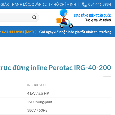
 GIÁP, THẠNH LỘC, QUẬN 12, TP HỒ CHÍ MINH
034 441 8984
e:
034.441.8984 (Mr.Trí)
- Gọi ngay để nhận báo giá tốt nhất thị trường
rục đứng inline Perotac IRG-40-200
IRG 40-200
4 kW / 5.5 HP
2900 vòng/phút
380V / 50Hz