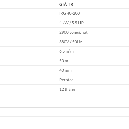
GIÁ TRỊ
IRG 40-200
4 kW / 5.5 HP
2900 vòng/phút
380V / 50Hz
6.5 m³/h
50 m
40 mm
Perotac
12 tháng