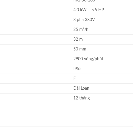
IRG-50-160
4.0 kW – 5.5 HP
3 pha 380V
25 m³/h
32 m
50 mm
2900 vòng/phút
IP55
F
Đài Loan
12 tháng