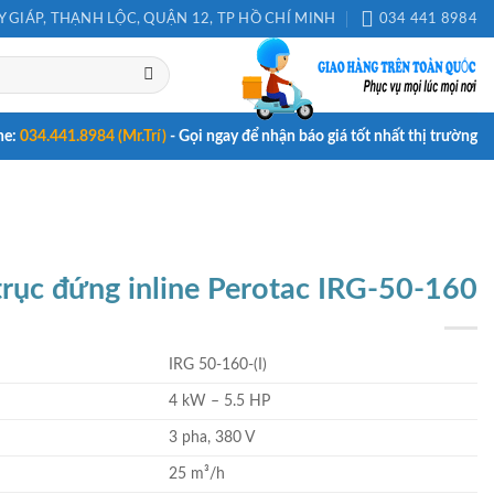
 GIÁP, THẠNH LỘC, QUẬN 12, TP HỒ CHÍ MINH
034 441 8984
ne:
034.441.8984 (Mr.Trí)
- Gọi ngay để nhận báo giá tốt nhất thị trường
rục đứng inline Perotac IRG-50-160
IRG 50-160-(I)
4 kW – 5.5 HP
3 pha, 380 V
25 m³/h