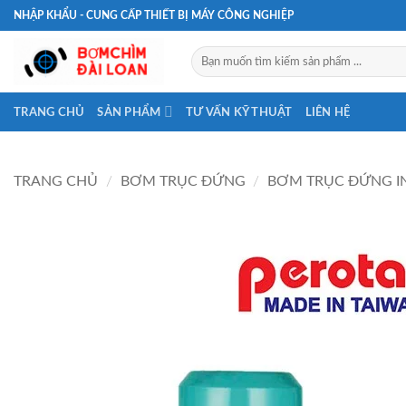
Bỏ
NHẬP KHẨU - CUNG CẤP THIẾT BỊ MÁY CÔNG NGHIỆP
qua
nội
Tìm
kiếm:
dung
TRANG CHỦ
SẢN PHẨM
TƯ VẤN KỸ THUẬT
LIÊN HỆ
TRANG CHỦ
/
BƠM TRỤC ĐỨNG
/
BƠM TRỤC ĐỨNG IN