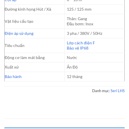
Đường kính họng Hút / Xả
125 / 125 mm
Thân: Gang
Vật liệu cấu tạo
Đầu bơm: Inox
Điện áp sử dụng
3 pha / 380V / 50Hz
Lớp cách điện F
Tiêu chuẩn
Bảo vệ IP68
Động cơ làm mát bằng
Nước
Xuất xứ
Ấn Độ
Bảo hành
12 tháng
Danh mục:
Seri LHS