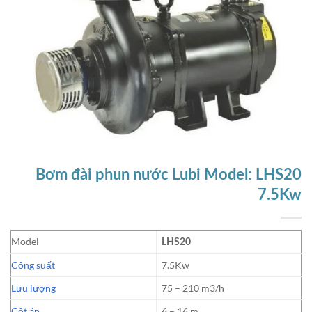
Bơm đài phun nước Lubi Model: LHS20
7.5Kw
Model
LHS20
Công suất
7.5Kw
Lưu lượng
75 – 210 m3/h
Cột áp
6 – 16 m