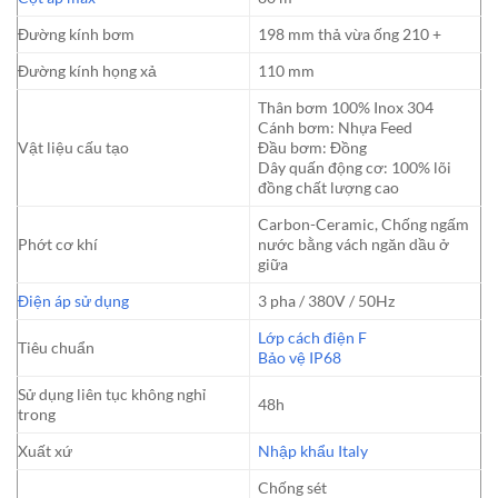
Đường kính bơm
198 mm thả vừa ống 210 +
Đường kính họng xả
110 mm
Thân bơm 100% Inox 304
Cánh bơm: Nhựa Feed
Vật liệu cấu tạo
Đầu bơm: Đồng
Dây quấn động cơ: 100% lõi
đồng chất lượng cao
Carbon-Ceramic, Chống ngấm
Phớt cơ khí
nước bằng vách ngăn dầu ở
giữa
Điện áp sử dụng
3 pha / 380V / 50Hz
Lớp cách điện F
Tiêu chuẩn
Bảo vệ IP68
Sử dụng liên tục không nghỉ
48h
trong
Xuất xứ
Nhập khẩu Italy
Chống sét