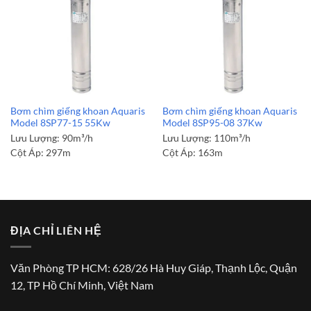
Bơm chìm giếng khoan Aquaris
Bơm chìm giếng khoan Aquaris
Model 8SP77-15 55Kw
Model 8SP95-08 37Kw
Lưu Lượng:
90m³/h
Lưu Lượng:
110m³/h
Cột Áp:
297m
Cột Áp:
163m
ĐỊA CHỈ LIÊN HỆ
Văn Phòng TP HCM: 628/26 Hà Huy Giáp, Thạnh Lộc, Quận
12, TP Hồ Chí Minh, Việt Nam