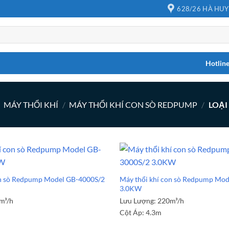
628/26 HÀ HUY
Hotlin
MÁY THỔI KHÍ
/
MÁY THỔI KHÍ CON SÒ REDPUMP
/
LOẠI
on sò Redpump Model GB-4000S/2
Máy thổi khí con sò Redpump Mo
3.0KW
m³/h
Lưu Lượng:
220m³/h
Cột Áp:
4.3m