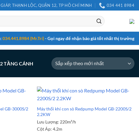
 GIÁP, THẠNH LỘC, QUẬN 12, TP HỒ CHÍ MINH
034 441 8984
e:
034.441.8984 (Mr.Trí)
- Gọi ngay để nhận báo giá tốt nhất thị trường
 2 TẦNG CÁNH
del GB-3000S/2
Máy thổi khí con sò Redpump Model GB-2200S/2
2.2KW
Lưu Lượng:
220m³/h
Cột Áp:
4.2m