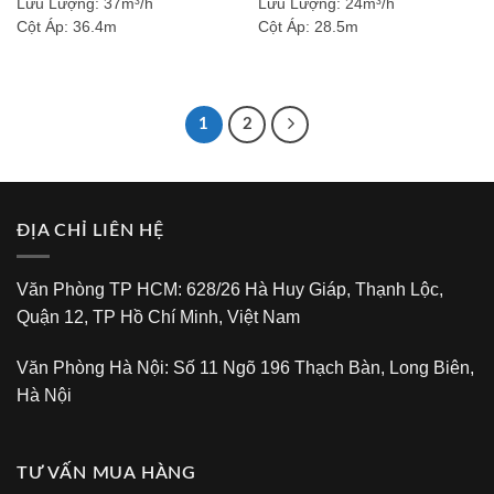
Lưu Lượng:
37m³/h
Lưu Lượng:
24m³/h
Cột Áp:
36.4m
Cột Áp:
28.5m
1
2
ĐỊA CHỈ LIÊN HỆ
Văn Phòng TP HCM: 628/26 Hà Huy Giáp, Thạnh Lộc,
Quận 12, TP Hồ Chí Minh, Việt Nam
Văn Phòng Hà Nội: Số 11 Ngõ 196 Thạch Bàn, Long Biên,
Hà Nội
TƯ VẤN MUA HÀNG