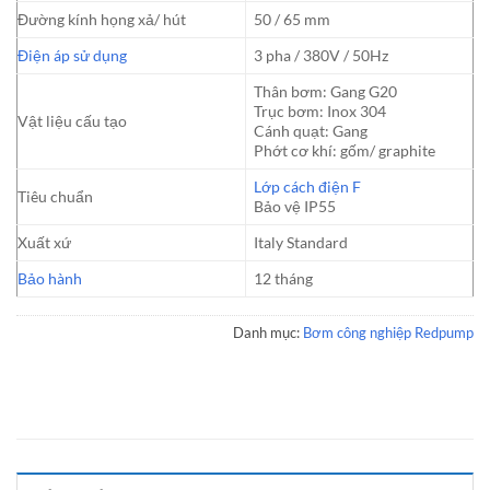
Đường kính họng xả/ hút
50 / 65 mm
Điện áp sử dụng
3 pha / 380V / 50Hz
Thân bơm: Gang G20
Trục bơm: Inox 304
Vật liệu cấu tạo
Cánh quạt: Gang
Phớt cơ khí: gốm/ graphite
Lớp cách điện F
Tiêu chuẩn
Bảo vệ IP55
Xuất xứ
Italy Standard
Bảo hành
12 tháng
Danh mục:
Bơm công nghiệp Redpump