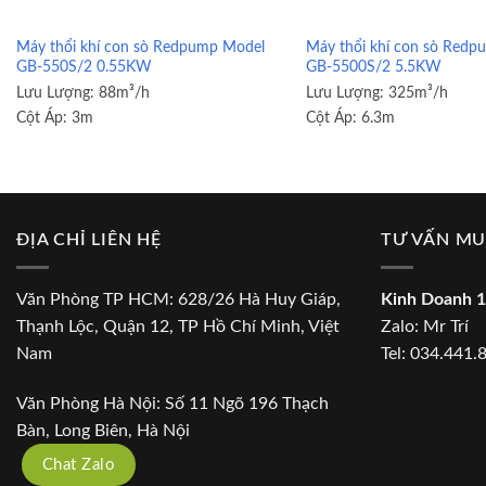
Máy thổi khí con sò Redpump Model
Máy thổi khí con sò Red
GB-550S/2 0.55KW
GB-5500S/2 5.5KW
Lưu Lượng:
88m³/h
Lưu Lượng:
325m³/h
Cột Áp:
3m
Cột Áp:
6.3m
ĐỊA CHỈ LIÊN HỆ
TƯ VẤN M
Văn Phòng TP HCM: 628/26 Hà Huy Giáp,
Kinh Doanh 1
Thạnh Lộc, Quận 12, TP Hồ Chí Minh, Việt
Zalo:
Mr Trí
Nam
Tel:
034.441.
Văn Phòng Hà Nội: Số 11 Ngõ 196 Thạch
Bàn, Long Biên, Hà Nội
Chat Zalo