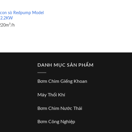
í con sò Redpump Model
 2.2KW
220m³/h
m
DANH MỤC SẢN PHẨM
Bơm Chìm Giếng Khoan
Máy Thổi Khí
Bơm Chìm Nước Thải
Bơm Công Nghiệp