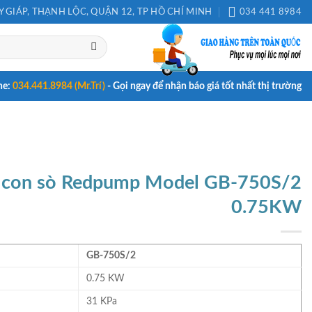
 GIÁP, THẠNH LỘC, QUẬN 12, TP HỒ CHÍ MINH
034 441 8984
ne:
034.441.8984 (Mr.Trí)
- Gọi ngay để nhận báo giá tốt nhất thị trường
í con sò Redpump Model GB-750S/2
0.75KW
GB-750S/2
0.75 KW
31 KPa