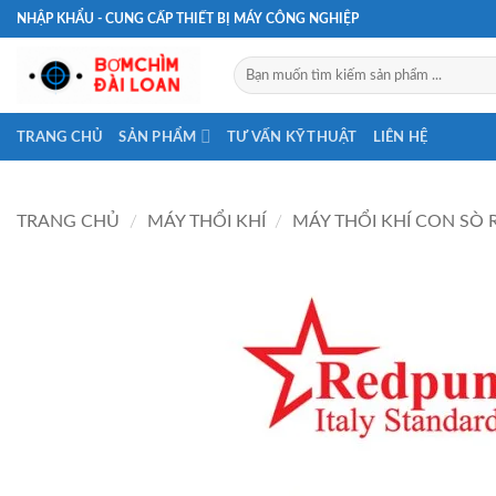
Bỏ
NHẬP KHẨU - CUNG CẤP THIẾT BỊ MÁY CÔNG NGHIỆP
qua
nội
Tìm
kiếm:
dung
TRANG CHỦ
SẢN PHẨM
TƯ VẤN KỸ THUẬT
LIÊN HỆ
TRANG CHỦ
/
MÁY THỔI KHÍ
/
MÁY THỔI KHÍ CON SÒ