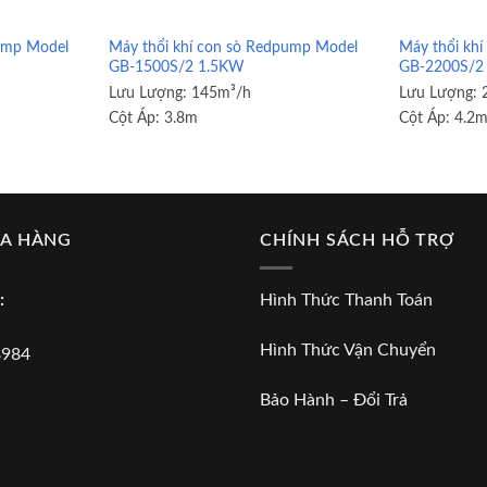
pump Model
Máy thổi khí con sò Redpump Model
Máy thổi kh
GB-1500S/2 1.5KW
GB-2200S/2
Lưu Lượng:
145m³/h
Lưu Lượng:
Cột Áp:
3.8m
Cột Áp:
4.2
UA HÀNG
CHÍNH SÁCH HỖ TRỢ
:
Hình Thức Thanh Toán
Hình Thức Vận Chuyển
8984
Bảo Hành – Đổi Trả