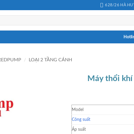
628/26 HÀ HUY
Hotli
 REDPUMP
/
LOẠI 2 TẦNG CÁNH
Máy thổi kh
Model
Công suất
Áp suất