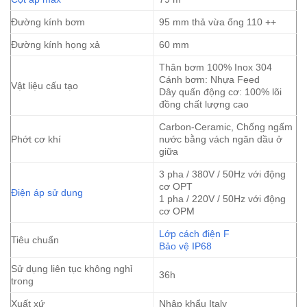
Đường kính bơm
95 mm thả vừa ống 110 ++
Đường kính họng xả
60 mm
Thân bơm 100% Inox 304
Cánh bơm: Nhựa Feed
Vật liệu cấu tạo
Dây quấn động cơ: 100% lõi
đồng chất lượng cao
Carbon-Ceramic, Chống ngấm
Phớt cơ khí
nước bằng vách ngăn dầu ở
giữa
3 pha / 380V / 50Hz với động
cơ OPT
Điện áp sử dụng
1 pha / 220V / 50Hz với động
cơ OPM
Lớp cách điện F
Tiêu chuẩn
Bảo vệ IP68
Sử dụng liên tục không nghỉ
36h
trong
Xuất xứ
Nhập khẩu Italy