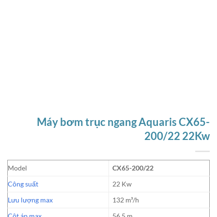
Máy bơm trục ngang Aquaris CX65-
200/22 22Kw
Model
CX65-200/22
Công suất
22 Kw
Lưu lượng max
132 m³/h
Cột áp max
56.5 m