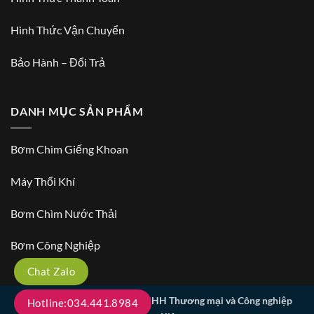
Hình Thức Vận Chuyển
Bảo Hành – Đổi Trả
DANH MỤC SẢN PHẨM
Bơm Chìm Giếng Khoan
Máy Thổi Khí
Bơm Chìm Nước Thải
Bơm Công Nghiệp
Chat Zalo
Copyright 2026 ©
Công ty TNHH Thương mại và Công nghiệp
Hotline:034.441.8984