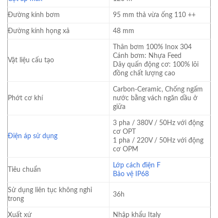
Đường kính bơm
95 mm thả vừa ống 110 ++
Đường kính họng xả
48 mm
Thân bơm 100% Inox 304
Cánh bơm: Nhựa Feed
Vật liệu cấu tạo
Dây quấn động cơ: 100% lõi
đồng chất lượng cao
Carbon-Ceramic, Chống ngấm
Phớt cơ khí
nước bằng vách ngăn dầu ở
giữa
3 pha / 380V / 50Hz với động
cơ OPT
Điện áp sử dụng
1 pha / 220V / 50Hz với động
cơ OPM
Lớp cách điện F
Tiêu chuẩn
Bảo vệ IP68
Sử dụng liên tục không nghỉ
36h
trong
Xuất xứ
Nhập khẩu Italy