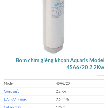
Bơm chìm giếng khoan Aquaris Model
4SA6/20 2.2Kw
Model
4SA6/20
Công suất
2.2 Kw
Lưu lượng max
9.6 m³/h
Cột áp max
126 m