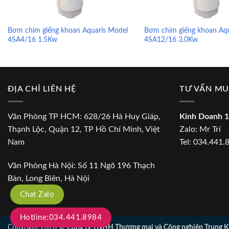
Bơm chìm giếng khoan Aquaris Model
Bơm chìm giếng khoan Aqu
4SA4/16 1.5Kw
4SA12/16 3.0Kw
ĐỊA CHỈ LIÊN HỆ
TƯ VẤN M
Văn Phòng TP HCM: 628/26 Hà Huy Giáp,
Kinh Doanh 1
Thạnh Lộc, Quận 12, TP Hồ Chí Minh, Việt
Zalo:
Mr Trí
Nam
Tel:
034.441.
Văn Phòng Hà Nội: Số 11 Ngõ 196 Thạch
Bàn, Long Biên, Hà Nội
Chat Zalo
Hotline:034.441.8984
Copyright 2026 ©
Công ty TNHH Thương mại và Công nghiệp Trung K