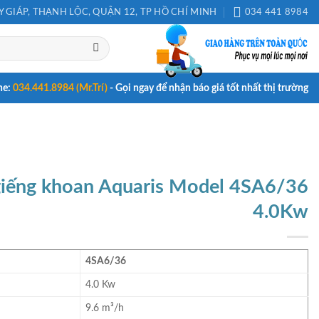
 GIÁP, THẠNH LỘC, QUẬN 12, TP HỒ CHÍ MINH
034 441 8984
ne:
034.441.8984 (Mr.Trí)
- Gọi ngay để nhận báo giá tốt nhất thị trường
iếng khoan Aquaris Model 4SA6/36
4.0Kw
4SA6/36
4.0 Kw
9.6 m³/h