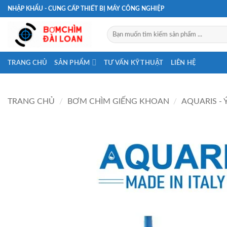
Bỏ
NHẬP KHẨU - CUNG CẤP THIẾT BỊ MÁY CÔNG NGHIỆP
qua
nội
Tìm
kiếm:
dung
TRANG CHỦ
SẢN PHẨM
TƯ VẤN KỸ THUẬT
LIÊN HỆ
TRANG CHỦ
/
BƠM CHÌM GIẾNG KHOAN
/
AQUARIS - 