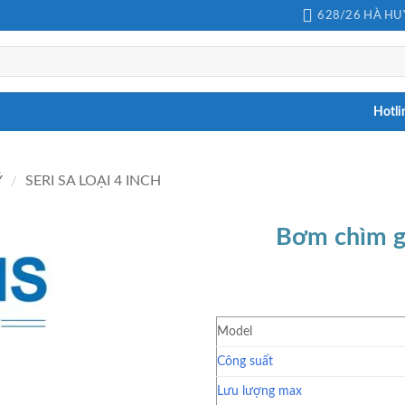
628/26 HÀ HUY
Hotli
Ý
/
SERI SA LOẠI 4 INCH
Bơm chìm g
Model
Công suất
Lưu lượng max