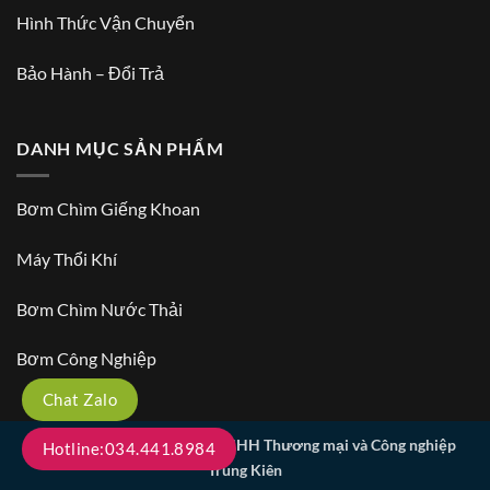
Hình Thức Vận Chuyển
Bảo Hành – Đổi Trả
DANH MỤC SẢN PHẨM
Bơm Chìm Giếng Khoan
Máy Thổi Khí
Bơm Chìm Nước Thải
Bơm Công Nghiệp
Chat Zalo
Copyright 2026 ©
Công ty TNHH Thương mại và Công nghiệp
Hotline:034.441.8984
Trung Kiên