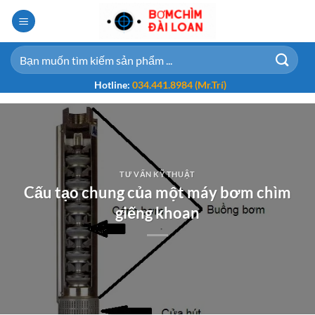
Bỏ
qua
nội
Tìm
dung
kiếm:
Hotline:
034.441.8984 (Mr.Trí)
TƯ VẤN KỸ THUẬT
Cấu tạo chung của một máy bơm chìm
giếng khoan