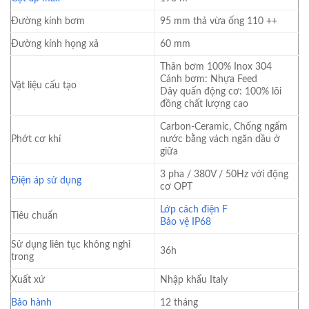
Đường kính bơm
95 mm thả vừa ống 110 ++
Đường kính họng xả
60 mm
Thân bơm 100% Inox 304
Cánh bơm: Nhựa Feed
Vật liệu cấu tạo
Dây quấn động cơ: 100% lõi
đồng chất lượng cao
Carbon-Ceramic, Chống ngấm
Phớt cơ khí
nước bằng vách ngăn dầu ở
giữa
3 pha / 380V / 50Hz với động
Điện áp sử dụng
cơ OPT
Lớp cách điện F
Tiêu chuẩn
Bảo vệ IP68
Sử dụng liên tục không nghỉ
36h
trong
Xuất xứ
Nhập khẩu Italy
Bảo hành
12 tháng