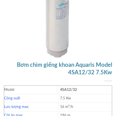
Bơm chìm giếng khoan Aquaris Model
4SA12/32 7.5Kw
Model
4SA12/32
Công suất
7.5 Kw
Lưu lượng max
16 m³/h
Cột áp max
196 m