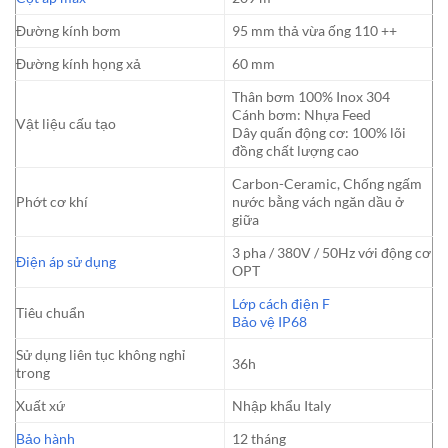
Đường kính bơm
95 mm thả vừa ống 110 ++
Đường kính họng xả
60 mm
Thân bơm 100% Inox 304
Cánh bơm: Nhựa Feed
Vật liệu cấu tạo
Dây quấn động cơ: 100% lõi
đồng chất lượng cao
Carbon-Ceramic, Chống ngấm
Phớt cơ khí
nước bằng vách ngăn dầu ở
giữa
3 pha / 380V / 50Hz với động cơ
Điện áp sử dụng
OPT
Lớp cách điện F
Tiêu chuẩn
Bảo vệ IP68
Sử dụng liên tục không nghỉ
36h
trong
Xuất xứ
Nhập khẩu Italy
Bảo hành
12 tháng