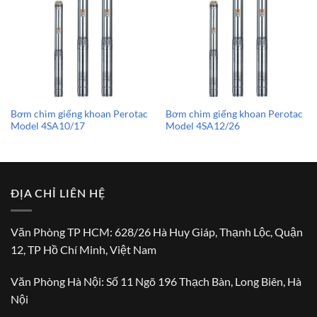
Bơm chìm giếng khoan Perotac
Bơm chìm giếng khoan Perotac
Model 4SA10/17
Model 4SA12/26
ĐỊA CHỈ LIÊN HỆ
Văn Phòng TP HCM: 628/26 Hà Huy Giáp, Thạnh Lộc, Quận
12, TP Hồ Chí Minh, Việt Nam
Văn Phòng Hà Nội: Số 11 Ngõ 196 Thạch Bàn, Long Biên, Hà
Nội