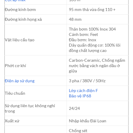
Đường kính bơm
95 mm thả vừa ống 110 +
Đường kính họng xả
48 mm
Thân bơm 100% Inox 304
Cánh bơm: Feet
Vật liệu cấu tạo
Đầu bơm: Inox
Dây quấn động cơ: 100% lõi
đồng chất lượng cao
Carbon-Ceramic, Chống ngấm
Phớt cơ khí
nước bằng vách ngăn dầu ở
giữa
Điện áp sử dụng
3 pha / 380V / 50Hz
Lớp cách điện F
Tiêu chuẩn
Bảo vệ IP68
Sử dụng liên tục không nghỉ
24/24
trong
Xuất xứ
Nhập khẩu Đài Loan
Chống sét