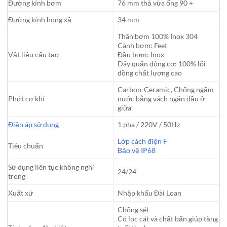
Đường kính bơm
76 mm thả vừa ống 90 +
Đường kính họng xả
34 mm
Thân bơm 100% Inox 304
Cánh bơm: Feet
Vật liệu cấu tạo
Đầu bơm: Inox
Dây quấn động cơ: 100% lõi
đồng chất lượng cao
Carbon-Ceramic, Chống ngấm
Phớt cơ khí
nước bằng vách ngăn dầu ở
giữa
Điện áp sử dụng
1 pha / 220V / 50Hz
Lớp cách điện F
Tiêu chuẩn
Bảo vệ IP68
Sử dụng liên tục không nghỉ
24/24
trong
Xuất xứ
Nhập khẩu Đài Loan
Chống sét
Có lọc cát và chất bẩn giúp tăng