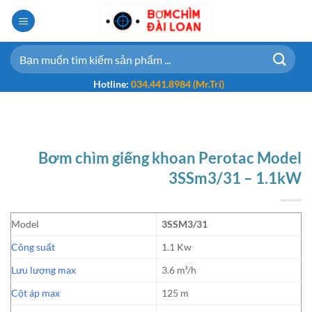
Bỏ
qua
nội
Tìm
dung
kiếm:
Hotline:
034.441.8984 (Mr.Trí)
Bơm chìm giếng khoan Perotac Model
3SSm3/31 – 1.1kW
Model
3SSM3/31
Công suất
1.1 Kw
Lưu lượng max
3.6 m³/h
Cột áp max
125 m