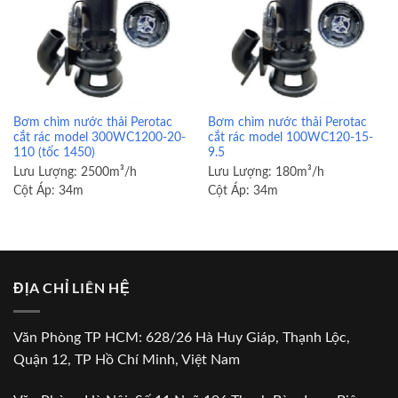
Bơm chìm nước thải Perotac
Bơm chìm nước thải Perotac
cắt rác model 300WC1200-20-
cắt rác model 100WC120-15-
110 (tốc 1450)
9.5
Lưu Lượng:
2500m³/h
Lưu Lượng:
180m³/h
Cột Áp:
34m
Cột Áp:
34m
ĐỊA CHỈ LIÊN HỆ
Văn Phòng TP HCM: 628/26 Hà Huy Giáp, Thạnh Lộc,
Quận 12, TP Hồ Chí Minh, Việt Nam