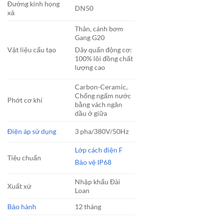
Đường kính họng
DN50
xả
Thân, cánh bơm
Gang G20
Vật liệu cấu tạo
Dây quấn động cơ:
100% lõi đồng chất
lượng cao
Carbon-Ceramic,
Chống ngấm nước
Phớt cơ khí
bằng vách ngăn
dầu ở giữa
Điện áp sử dụng
3 pha/380V/50Hz
Lớp cách điện F
Tiêu chuẩn
Bảo vệ IP68
Nhập khẩu Đài
Xuất xứ
Loan
Bảo hành
12 tháng