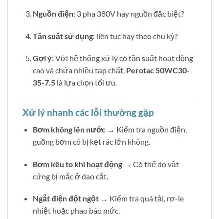
Nguồn điện
: 3 pha 380V hay nguồn đặc biệt?
Tần suất sử dụng
: liên tục hay theo chu kỳ?
Gợi ý
: Với hệ thống xử lý có tần suất hoạt động
cao và chứa nhiều tạp chất,
Perotac 50WC30-
35-7.5
là lựa chọn tối ưu.
Xử lý nhanh các lỗi thường gặp
Bơm không lên nước
→ Kiểm tra nguồn điện,
guồng bơm có bị kẹt rác lớn không.
Bơm kêu to khi hoạt động
→ Có thể do vật
cứng bị mắc ở dao cắt.
Ngắt điện đột ngột
→ Kiểm tra quá tải, rơ-le
nhiệt hoặc phao báo mức.