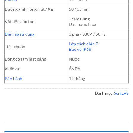
Đường kính họng Hút / Xả
50 / 65 mm
Thân: Gang
Vật liệu cấu tạo
Đầu bơm: Inox
Điện áp sử dụng
3 pha / 380V / 50Hz
Lớp cách điện F
Tiêu chuẩn
Bảo vệ IP68
Động cơ làm mát bằng
Nước
Xuất xứ
Ấn Độ
Bảo hành
12 tháng
Danh mục:
Seri LHS