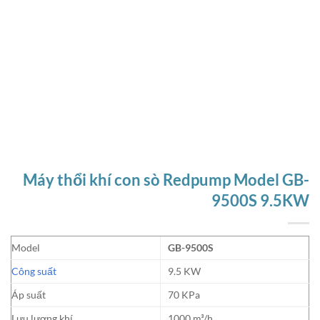
Máy thổi khí con sò Redpump Model GB-
9500S 9.5KW
Model
GB-9500S
Công suất
9.5 KW
Áp suất
70 KPa
Lưu lượng khí
1000 m³/h