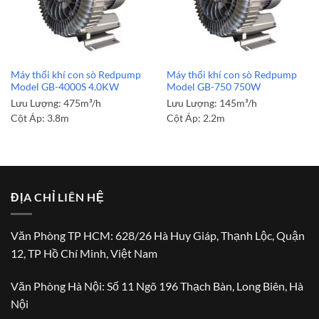
Máy thổi khí con sò Redpump
Máy thổi khí con sò Redpump
Model GB-4000S 4.0KW
Model GB-750 750W
Lưu Lượng:
475m³/h
Lưu Lượng:
145m³/h
Cột Áp:
3.8m
Cột Áp:
2.2m
ĐỊA CHỈ LIÊN HỆ
Văn Phòng TP HCM: 628/26 Hà Huy Giáp, Thạnh Lộc, Quận
12, TP Hồ Chí Minh, Việt Nam
Văn Phòng Hà Nội: Số 11 Ngõ 196 Thạch Bàn, Long Biên, Hà
Nội