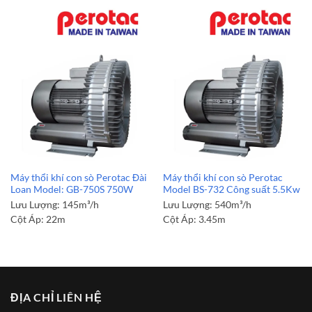
Máy thổi khí con sò Perotac Đài
Máy thổi khí con sò Perotac
Loan Model: GB-750S 750W
Model BS-732 Công suất 5.5Kw
Lưu Lượng:
145m³/h
Lưu Lượng:
540m³/h
Cột Áp:
22m
Cột Áp:
3.45m
ĐỊA CHỈ LIÊN HỆ