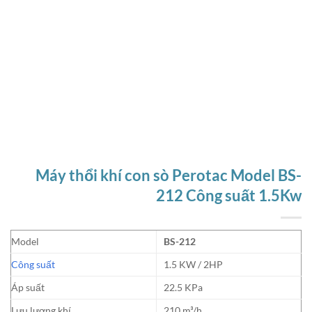
Máy thổi khí con sò Perotac Model BS-
212 Công suất 1.5Kw
Model
BS-212
Công suất
1.5 KW / 2HP
Áp suất
22.5 KPa
Lưu lượng khí
210 m³/h