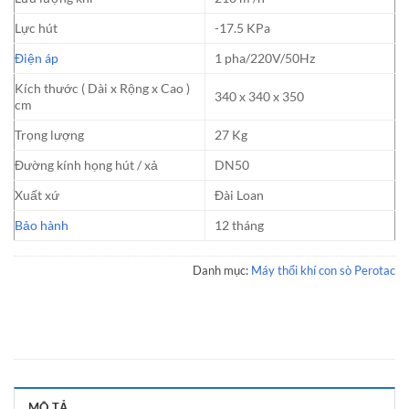
Lực hút
-17.5 KPa
Điện áp
1 pha/220V/50Hz
Kích thước ( Dài x Rộng x Cao )
340 x 340 x 350
cm
Trọng lượng
27 Kg
Đường kính họng hút / xả
DN50
Xuất xứ
Đài Loan
Bảo hành
12 tháng
Danh mục:
Máy thổi khí con sò Perotac
MÔ TẢ