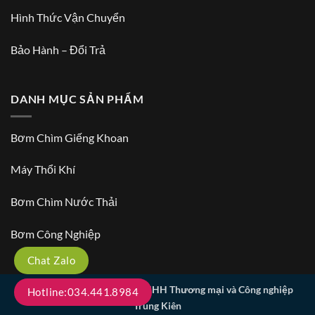
Hình Thức Vận Chuyển
Bảo Hành – Đổi Trả
DANH MỤC SẢN PHẨM
Bơm Chìm Giếng Khoan
Máy Thổi Khí
Bơm Chìm Nước Thải
Bơm Công Nghiệp
Chat Zalo
Copyright 2026 ©
Công ty TNHH Thương mại và Công nghiệp
Hotline:034.441.8984
Trung Kiên