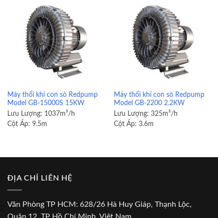
Máy thổi khí con sò Redpump
Máy thổi khí con sò Redpump
Model GB-15000S 15KW
Model GB-2200 2.2KW
Lưu Lượng:
1037m³/h
Lưu Lượng:
325m³/h
Cột Áp:
9.5m
Cột Áp:
3.6m
ĐỊA CHỈ LIÊN HỆ
Văn Phòng TP HCM: 628/26 Hà Huy Giáp, Thạnh Lộc,
Quận 12, TP Hồ Chí Minh, Việt Nam