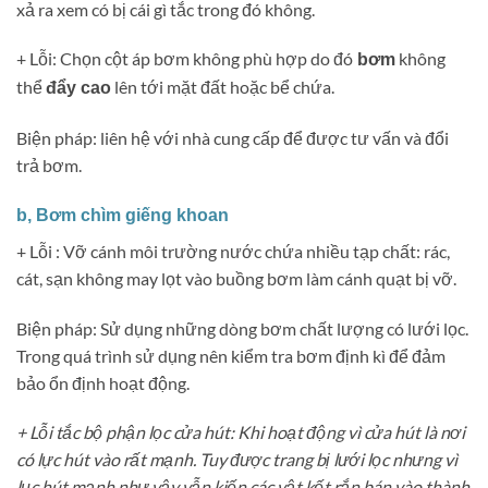
xả ra xem có bị cái gì tắc trong đó không.
+ Lỗi: Chọn cột áp bơm không phù hợp do đó
không
bơm
thể
lên tới mặt đất hoặc bể chứa.
đẩy cao
Biện pháp: liên hệ với nhà cung cấp để được tư vấn và đổi
trả bơm.
b, Bơm chìm giếng khoan
+ Lỗi : Vỡ cánh môi trường nước chứa nhiều tạp chất: rác,
cát, sạn không may lọt vào buồng bơm làm cánh quạt bị vỡ.
Biện pháp: Sử dụng những dòng bơm chất lượng có lưới lọc.
Trong quá trình sử dụng nên kiểm tra bơm định kì để đảm
bảo ổn định hoạt động.
+ Lỗi tắc bộ phận lọc cửa hút
: Khi hoạt động vì cửa hút là nơi
có lực hút vào rất mạnh. Tuy được trang bị lưới lọc nhưng vì
lục hút mạnh như vậy vẫn kiến các vật kết rắn bán vào thành