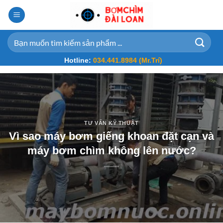
Bỏ
qua
nội
Tìm
dung
kiếm:
Hotline:
034.441.8984 (Mr.Trí)
TƯ VẤN KỸ THUẬT
Vì sao máy bơm giếng khoan đặt cạn và
máy bơm chìm không lên nước?