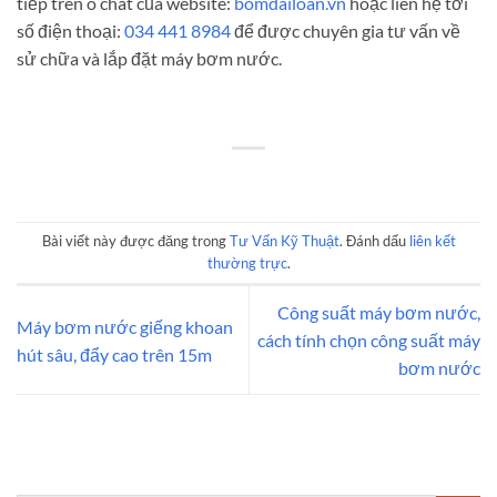
tiếp trên ô chát của website:
bomdailoan.vn
hoặc liên hệ tới
số điện thoại:
034 441 8984
để được chuyên gia tư vấn về
sử chữa và lắp đặt máy bơm nước.
Bài viết này được đăng trong
Tư Vấn Kỹ Thuật
. Đánh dấu
liên kết
thường trực
.
Công suất máy bơm nước,
Máy bơm nước giếng khoan
cách tính chọn công suất máy
hút sâu, đẩy cao trên 15m
bơm nước